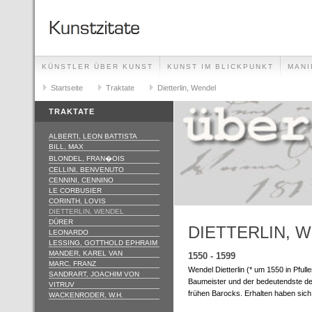
KÜNSTLER ÜBER KUNST
KUNST IM BLICKPUNKT
MANI
GLOSSAR
Startseite
IMPRESSUM
Traktate
Dietterlin, Wendel
TRAKTATE
ALBERTI, LEON BATTISTA
BILL, MAX
BLONDEL, FRAN�OIS
CELLINI, BENVENUTO
CENNINI, CENNINO
LE CORBUSIER
CORINTH, LOVIS
DIETTERLIN, WENDEL
DÜRER
DIETTERLIN, 
LEONARDO
LESSING, GOTTHOLD EPHRAIM
MANDER, KAREL VAN
1550 - 1599
MARC, FRANZ
Wendel Dietterlin (* um 1550 in Pful
SANDRART, JOACHIM VON
Baumeister und der bedeutendste d
VITRUV
frühen Barocks. Erhalten haben sich 
WACKENRODER, W.H.