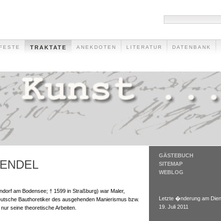
FESTE
TRAKTATE
ANEKDOTEN
LITERATUR
DATENBANK
GÄSTEBUCH
WENDEL
SITEMAP
WEBLOG
lendorf am Bodensee; † 1599 in Straßburg) war Maler,
Letzte �nderung am Dien
eutsche Bauthoretiker des ausgehenden Manierismus bzw.
19. Juli 2011
nur seine theoretische Arbeiten.